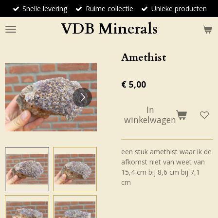
Snelle levering
Ruime collectie
Unieke producten
Ga
direct
VDB Minerals
naar
de
hoofdinhoud
Amethist
€ 5,00
In
winkelwagen
een stuk amethist waar ik de
afkomst niet van weet van
15,4 cm bij 8,6 cm bij 7,1
cm