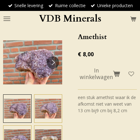
Snelle levering
Ruime collectie
Unieke producten
Ga
direct
VDB Minerals
naar
de
hoofdinhoud
Amethist
€ 8,00
In
winkelwagen
een stuk amethist waar ik de
afkomst niet van weet van
13 cm bij9 cm bij 8,2 cm