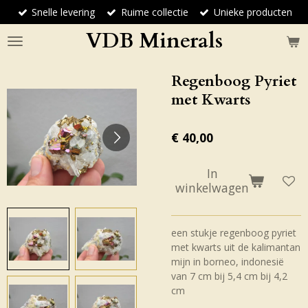
Snelle levering
Ruime collectie
Unieke producten
Ga
direct
VDB Minerals
naar
de
hoofdinhoud
Regenboog Pyriet
met Kwarts
€ 40,00
In
winkelwagen
een stukje regenboog pyriet
met kwarts uit de kalimantan
mijn in borneo, indonesië
van 7 cm bij 5,4 cm bij 4,2
cm