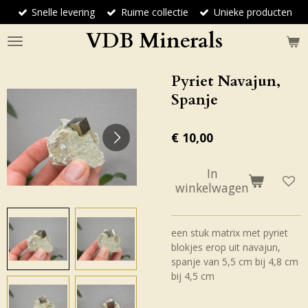
Snelle levering
Ruime collectie
Unieke producten
Ga
direct
VDB Minerals
naar
de
hoofdinhoud
Pyriet Navajun,
Spanje
€ 10,00
In
winkelwagen
een stuk matrix met pyriet
blokjes erop uit navajun,
spanje van 5,5 cm bij 4,8 cm
bij 4,5 cm