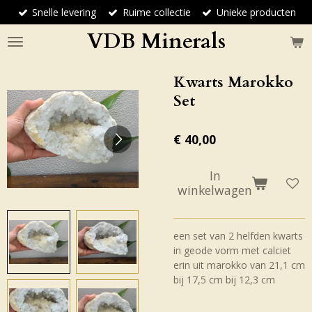
Snelle levering
Ruime collectie
Unieke producten
Ga
direct
VDB Minerals
naar
de
hoofdinhoud
Kwarts Marokko
Set
€ 40,00
In
winkelwagen
een set van 2 helfden kwarts
in geode vorm met calciet
erin uit marokko van 21,1 cm
bij 17,5 cm bij 12,3 cm