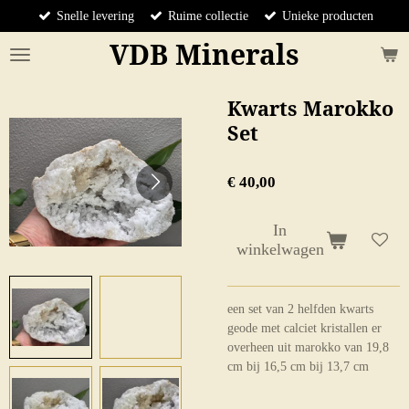
Snelle levering
Ruime collectie
Unieke producten
Ga
direct
VDB Minerals
naar
de
hoofdinhoud
Kwarts Marokko
Set
€ 40,00
In
winkelwagen
een set van 2 helfden kwarts
geode met calciet kristallen er
overheen uit marokko van 19,8
cm bij 16,5 cm bij 13,7 cm