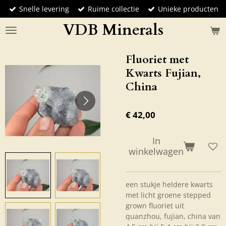
Snelle levering
Ruime collectie
Unieke producten
Ga
direct
VDB Minerals
naar
de
hoofdinhoud
Fluoriet met
Kwarts Fujian,
China
€ 42,00
In
winkelwagen
een stukje heldere kwarts
met licht groene stepped
grown fluoriet uit
quanzhou, fujian, china van