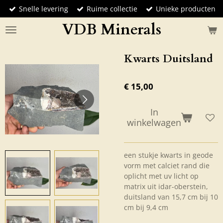
Snelle levering
Ruime collectie
Unieke producten
Ga
direct
VDB Minerals
naar
de
hoofdinhoud
Kwarts Duitsland
€ 15,00
In
winkelwagen
een stukje kwarts in geode
vorm met calciet rand die
oplicht met uv licht op
matrix uit idar-oberstein,
duitsland van 15,7 cm bij 10
cm bij 9,4 cm