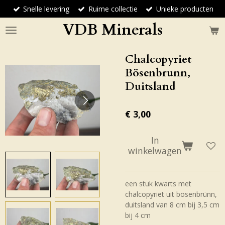
Snelle levering
Ruime collectie
Unieke producten
Ga
direct
VDB Minerals
naar
de
hoofdinhoud
Chalcopyriet
Bösenbrunn,
Duitsland
€ 3,00
In
winkelwagen
een stuk kwarts met
chalcopyriet uit bosenbrünn,
duitsland van 8 cm bij 3,5 cm
bij 4 cm