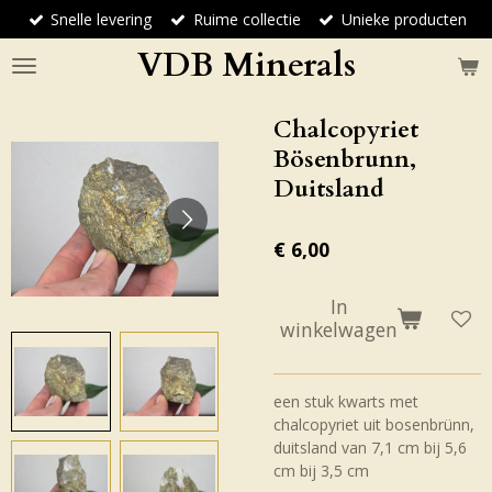
Snelle levering
Ruime collectie
Unieke producten
Ga
direct
VDB Minerals
naar
de
hoofdinhoud
Chalcopyriet
Bösenbrunn,
Duitsland
€ 6,00
In
winkelwagen
een stuk kwarts met
chalcopyriet uit bosenbrünn,
duitsland van 7,1 cm bij 5,6
cm bij 3,5 cm