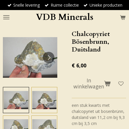
Snelle levering
Ruime collectie
Unieke producten
Ga
direct
VDB Minerals
naar
de
hoofdinhoud
Chalcopyriet
Bösenbrunn,
Duitsland
€ 6,00
In
winkelwagen
een stuk kwarts met
chalcopyriet uit bosenbrünn,
duitsland van 11,2 cm bij 9,3
cm bij 3,5 cm