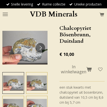
Snelle levering
Ruime collectie
Unieke producten
Ga
direct
VDB Minerals
naar
de
hoofdinhoud
Chalcopyriet
Bösenbrunn,
Duitsland
€ 10,00
In
winkelwagen
een stuk kwarts met
chalcopyriet uit bosenbrünn,
duitsland van 10,5 cm bij 8,6
cm bij 5,7 cm