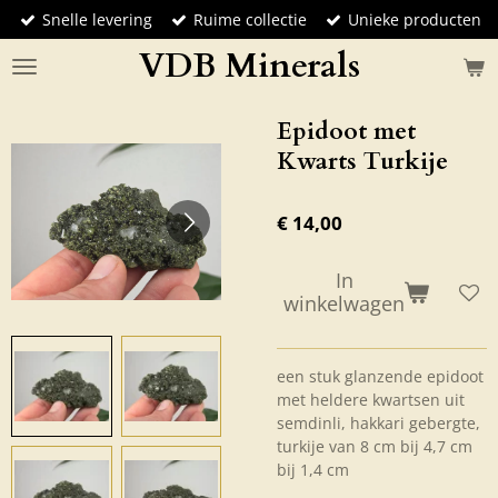
Snelle levering
Ruime collectie
Unieke producten
Ga
direct
VDB Minerals
naar
de
hoofdinhoud
Epidoot met
Kwarts Turkije
€ 14,00
In
winkelwagen
een stuk glanzende epidoot
met heldere kwartsen uit
semdinli, hakkari gebergte,
turkije van 8 cm bij 4,7 cm
bij 1,4 cm