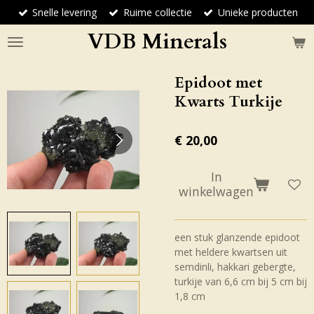
Snelle levering
Ruime collectie
Unieke producten
Ga
direct
VDB Minerals
naar
de
hoofdinhoud
Epidoot met
Kwarts Turkije
€ 20,00
In
winkelwagen
een stuk glanzende epidoot
met heldere kwartsen uit
semdinli, hakkari gebergte,
turkije van 6,6 cm bij 5 cm bij
1,8 cm