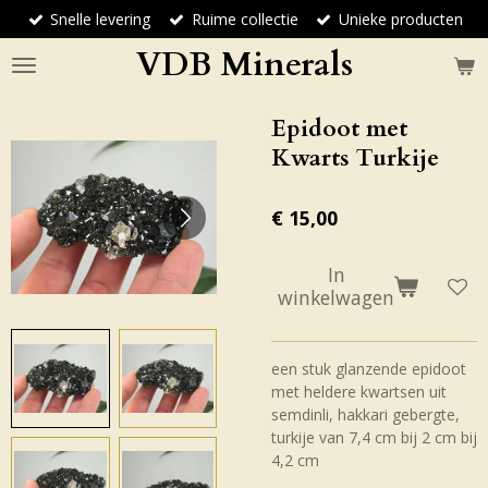
Snelle levering
Ruime collectie
Unieke producten
Ga
direct
VDB Minerals
naar
de
hoofdinhoud
Epidoot met
Kwarts Turkije
€ 15,00
In
winkelwagen
een stuk glanzende epidoot
met heldere kwartsen uit
semdinli, hakkari gebergte,
turkije van 7,4 cm bij 2 cm bij
4,2 cm