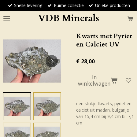
Snelle levering
Ruime collectie
Unieke producten
Ga
direct
VDB Minerals
naar
de
hoofdinhoud
Kwarts met Pyriet
en Calciet UV
€ 28,00
In
winkelwagen
een stukje lkwarts, pyriet en
calciet uit madan, bulgarije
van 15,4 cm bij 9,4 cm bij 7,1
cm