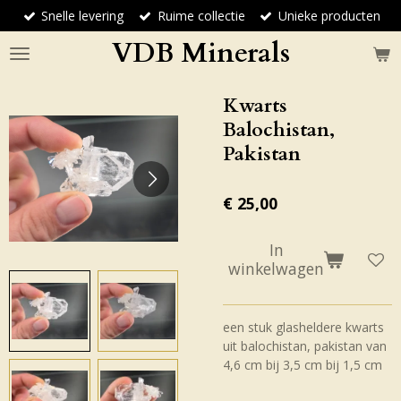
Snelle levering
Ruime collectie
Unieke producten
Ga
direct
VDB Minerals
naar
de
hoofdinhoud
Kwarts
Balochistan,
Pakistan
€ 25,00
In
winkelwagen
een stuk glasheldere kwarts
uit balochistan, pakistan van
4,6 cm bij 3,5 cm bij 1,5 cm