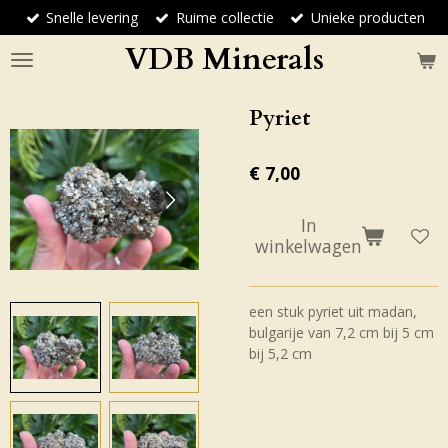
Snelle levering
Ruime collectie
Unieke producten
Ga
direct
VDB Minerals
naar
de
hoofdinhoud
Pyriet
€ 7,00
In
winkelwagen
een stuk pyriet uit madan,
bulgarije van 7,2 cm bij 5 cm
bij 5,2 cm