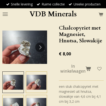
Snelle levering
Ruime collectie
Unieke producten
Ga
direct
VDB Minerals
naar
de
hoofdinhoud
Chalcopyriet met
Magnesiet,
Hnutsa, Slowakije
€ 8,00
In
winkelwagen
een stuk chalcopyriet met
magnesiet uit hnutsa,
slowakije van 4,6 cm bij 4,1
cm bij 3,2 cm