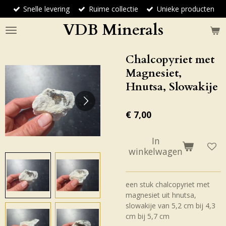
Snelle levering
Ruime collectie
Unieke producten
Ga
direct
VDB Minerals
naar
de
hoofdinhoud
Chalcopyriet met
Magnesiet,
Hnutsa, Slowakije
€ 7,00
In
winkelwagen
een stuk chalcopyriet met
magnesiet uit hnutsa,
slowakije van 5,2 cm bij 4,3
cm bij 5,7 cm