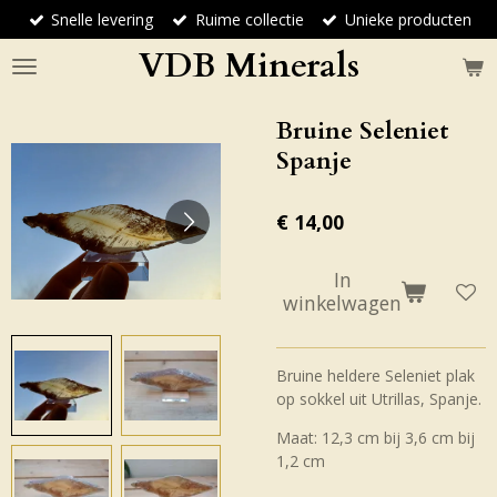
Snelle levering
Ruime collectie
Unieke producten
Ga
direct
VDB Minerals
naar
de
hoofdinhoud
Bruine Seleniet
Spanje
€ 14,00
In
winkelwagen
Bruine heldere Seleniet plak
op sokkel uit Utrillas, Spanje.
Maat: 12,3 cm bij 3,6 cm bij
1,2 cm